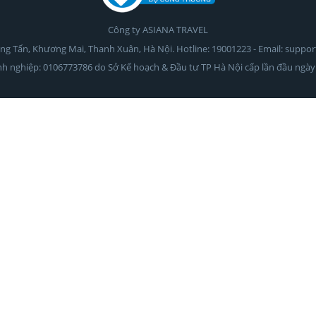
Công ty ASIANA TRAVEL
rọng Tấn, Khương Mai, Thanh Xuân, Hà Nội. Hotline: 19001223 - Email: suppo
h nghiệp: 0106773786 do Sở Kế hoạch & Đầu tư TP Hà Nội cấp lần đầu ngày