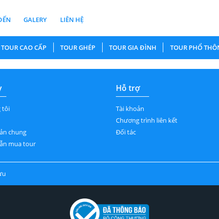
ĐẾN
GALERY
LIÊN HỆ
TOUR CAO CẤP
TOUR GHÉP
TOUR GIA ĐÌNH
TOUR PHỔ THÔ
y
Hỗ trợ
 tôi
Tài khoản
Chương trình liên kết
ản chung
Đối tác
ẫn mua tour
ưu