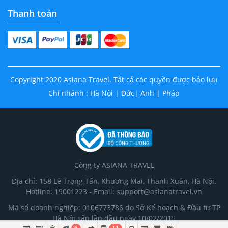
Thanh toán
Copyright 2020 Asiana Travel. Tất cả các quyền được bảo lưu
Chi nhánh : Hà Nội | Đức| Anh | Pháp
Công ty ASIANA TRAVEL
Địa chỉ: 158 Lê Trọng Tấn, Khương Mai, Thanh Xuân, Hà Nội.
Hotline: 19001223 - Email: support@asianatravel.vn
Mã số doanh nghiệp: 0106773786 do Sở Kế hoạch & Đầu tư TP
Hà Nội cấp lần đầu ngày 10/02/2015