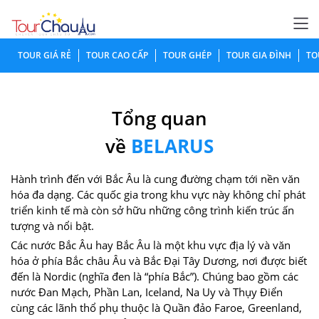
TOUR GIÁ RẺ
TOUR CAO CẤP
TOUR GHÉP
TOUR GIA ĐÌNH
TO
Tổng quan
về
BELARUS
Hành trình đến với Bắc Âu là cung đường chạm tới nền văn
hóa đa dạng. Các quốc gia trong khu vực này không chỉ phát
triển kinh tế mà còn sở hữu những công trình kiến trúc ấn
tượng và nổi bật.
Các nước Bắc Âu hay Bắc Âu là một khu vực địa lý và văn
hóa ở phía Bắc châu Âu và Bắc Đại Tây Dương, nơi được biết
đến là Nordic (nghĩa đen là “phía Bắc”). Chúng bao gồm các
nước Đan Mạch, Phần Lan, Iceland, Na Uy và Thụy Điển
cùng các lãnh thổ phụ thuộc là Quần đảo Faroe, Greenland,