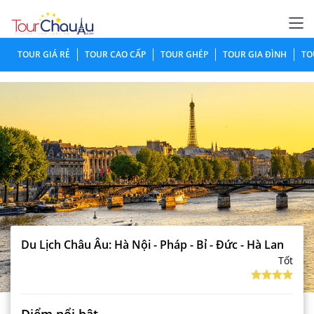
TOUR GIÁ RẺ
TOUR CAO CẤP
TOUR GHÉP
TOUR GIA ĐÌNH
TO
Du Lịch Châu Âu: Hà Nội - Pháp - Bỉ - Đức - Hà Lan
Tốt
Điểm nổi bật