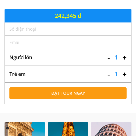
242,345 đ
-
+
1
Người lớn
-
+
1
Trẻ em
ĐẶT TOUR NGAY