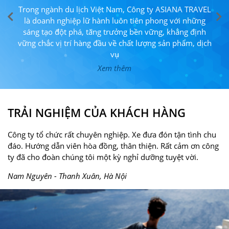
Trong ngành du lịch Việt Nam, Công ty ASIANA TRAVEL
là doanh nghiệp lữ hành luôn tiên phong với những
sáng tạo đột phá, tăng trưởng bền vững, khẳng định
vững chắc vị trí hàng đầu về chất lượng sản phẩm, dịch
vụ
Xem thêm
TRẢI NGHIỆM CỦA KHÁCH HÀNG
Công ty tổ chức rất chuyên nghiệp. Xe đưa đón tận tình chu
đáo. Hướng dẫn viên hòa đồng, thân thiện. Rất cảm ơn công
ty đã cho đoàn chúng tôi một kỳ nghỉ dưỡng tuyệt vời.
Nam Nguyên - Thanh Xuân, Hà Nội